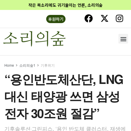
작은 목소리에도 귀기울이는 언론, 소리의숲
후원하기
Home
소리의숲1
기후위기
“용인반도체산단, LNG
대신 태양광 쓰면 삼성
전자 30조원 절감”
기후솔루션‧그린피스, ‘용인 반도체 클러스터, 재생에