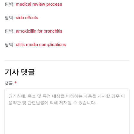
핑백:
medical review process
핑백:
side effects
핑백:
amoxicillin for bronchitis
핑백:
otitis media complications
기사 댓글
댓글
*