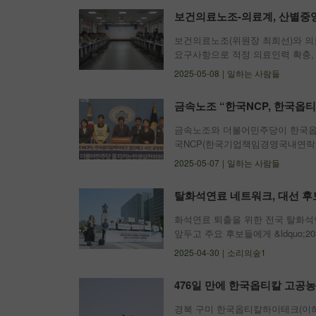
보건의료노조-의료계, 산별중앙
보건의료노조(위원장 최희선)와 의
요구사항으로 적정 의료인력 확충, 
울 영등포구 보건의료노조 생명홀에
2025-05-08
일하는 사람들
최희선 위원장을 비롯한 노조 간부
금속노조 “한국NCP, 한국옵
금속노조와 더불어민주당이 한국옵티
국NCP(한국기업책임경영국내연락사
건을 공정하게 평가하라&rdquo;
2025-05-07
일하는 사람들
회 소통관에서 기자회견을 열고 &ld
탈화석연료 네트워크, 대선 후보
화석연료 퇴출을 위한 전국 탈화석연료 
앞두고 주요 후보들에게 &ldquo;
화석연료를 넘어서는 30일 오전 서
2025-04-30
소리의숲1
의 골든타임을 놓치지 않기
476일 만에 한국옵티칼 고공농
경북 구미 한국옵티칼하이테크(이하