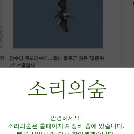
자연
참수리‧흰꼬리수리…울산 울주군 찾은 ‘멸종위
기’ 겨울철새
문화
+더보기
안녕하세요!
과
[적녹영화] 인도 이주노동자의
로
고향 찾아 2000km 자전거 여
소리의숲은 홈페이지 재정비 중에 있습니다.
행
빠른 시일 내에 다시 찾아뵙겠습니다.