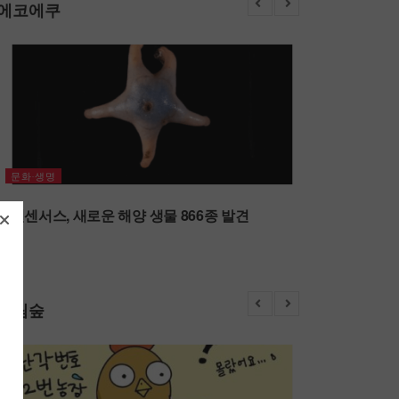
에코에쿠
문화‧생명
오션센서스, 새로운 해양 생물 866종 발견
그림숲