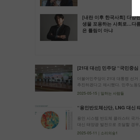
[내란 이후 한국사회] 다양
생물 포용하는 사회로…다
은 틀림이 아냐
[21대 대선] 민주당 “국민중심
더불어민주당이 21대 대통령 선거
추진하겠다고 제시했다. 민주노동당은
뜻을 밝히며, 보건의료 분야에 새
2025-05-15
일하는 사람들
당의 대선 후보 선거대책위원회는 
“용인반도체산단, LNG 대신 
용인 시스템 반도체 클러스터 국가
대신 태양광 발전으로 조달할 경우,
아낄 수 있다는 분석이 나왔다. 
2025-05-11
소리의숲1
에 의뢰한 내용을 바탕으로 이 같은 내