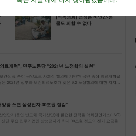
한
[적녹영화] 전쟁은 비인간-동
름
물도 피할 수 없다
 의료개혁”, 민주노동당 “2021년 노정합의 실현”
 보건‧의료 분야 공약으로 사회적 합의에 기반한 국민 중심 의료개혁을
 2021년 정부와 보건의료노조가 맺은 9.2 노정합의에 대한 지지의
로운 민주주의 회복을 위해 노력하겠다고 약속했다. 민주당과 민주노동
보건의료노조가 14일
태양광 쓰면 삼성전자 30조원 절감”
산업단지(용인 반도체 국가산단)에 필요한 전력을 액화천연가스(LNG)
 산단 주요 입주기업인 삼성전자가 최대 30조원 정도의 전기 요금을
환경단체 기후솔루션과 그린피스는 전문 데이터 모델링 분석 기관 플랜잇
용이 담긴 &#0...