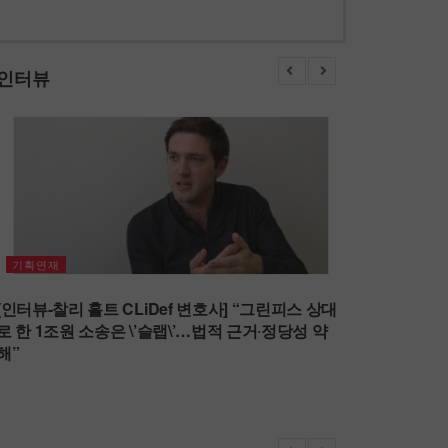
인터뷰
기획연재
[인터뷰-찰리 홀트 CLiDef 변호사] “그린피스 상대
로 한 1조원 소송은 \’슬랩\’…법적 근거‧정당성 약
해”