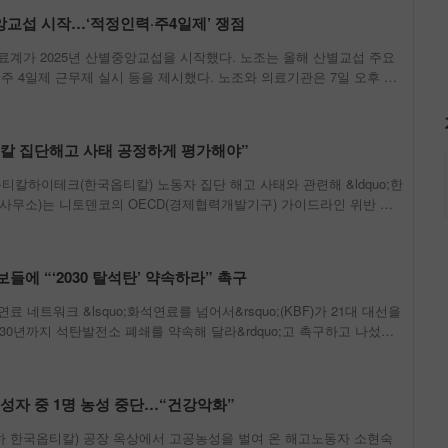
교섭 시작…‘적정인력‧주4일제’ 쟁점
료계가 2025년 산별중앙교섭을 시작했다. 노조는 올해 산별교섭 주요
주 4일제 근무제 실시 등을 제시했다. 노조와 의료기관은 7일 오후 서
서 2025년 보건의료산업 산별중앙교섭 상견례를 열었다. 상견례에는
와 국립중앙의료원‧한
티칼 집단해고 사태 공정하게 평가해야”
칼하이테크(한국옵티칼) 노동자 집단 해고 사태와 관련해 &ldquo;한
무소)는 니토덴코의 OECD(경제협력개발기구) 가이드라인 위반 사
고 촉구했다. 노조와 민주당 을지로위원회는 7일 오전 서울 영등포구 국
quo;일본 니토덴코
들에 “‘2030 탈석탄’ 약속하라” 촉구
네트워크 &lsquo;화석연료를 넘어서&rsquo;(KBF)가 21대 대선을
2030년까지 석탄발전소 폐쇄를 약속해 달라&rdquo;고 촉구하고 나섰다.
울 종로구 광화문광장 앞에서 기자회견을 열고 &ldquo;기후위기 대응
성자 중 1명 농성 중단…“건강악화”
 한국옵티칼) 공장 옥상에서 고공농성을 벌여 온 해고노동자 소현숙