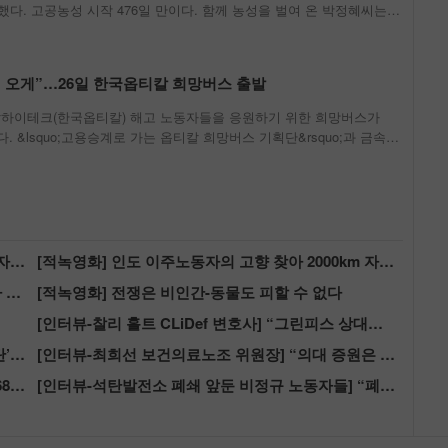
다. 고공농성 시작 476일 만이다. 함께 농성을 벌여 온 박정혜씨는
한국옵티칼하이테크지회는 소씨가 건강 상태 악화로 이날 오전 5시30분
했다고 밝혔다. 지회에
봄이 오게”…26일 한국옵티칼 희망버스 출발
칼하이테크(한국옵티칼) 해고 노동자들을 응원하기 위한 희망버스가
다. &lsquo;고용승계로 가는 옵티칼 희망버스 기획단&rsquo;과 금속노
앞에서 &lsquo;옵티칼 희망버스 계획 발표 기자회견&rsquo;을 열고
[적녹영화] 인도 이주노동자의 고향 찾아 2000km 자전거 여행
[적녹영화] 인도 이주노동자의 고향 찾아 2000km 자전거 여행
“용인반도체산단, LNG 대신 태양광 쓰면 삼성전자 30조원 절감”
[적녹영화] 전쟁은 비인간-동물도 피할 수 없다
[인터뷰-찰리 홀트 CLiDef 변호사] “그린피스 상대로 한 1조원 소송은 \’슬랩\’…법적 근거‧정당성 약해”
탈화석연료 네트워크, 대선 후보들에 “‘2030 탈석탄’ 약속하라” 촉구
[인터뷰-최희선 보건의료노조 위원장] “의대 증원은 의료개혁 필수조건…지역‧필수의료 확대도 필요”
“AI칩 제조로 동아시아 2030년 탄소배출량 최대 1680만톤 늘어날 것”
[인터뷰-석탄발전소 폐쇄 앞둔 비정규 노동자들] “폐쇄 1년도 안 남았는데 고용 대책은 안 보여”