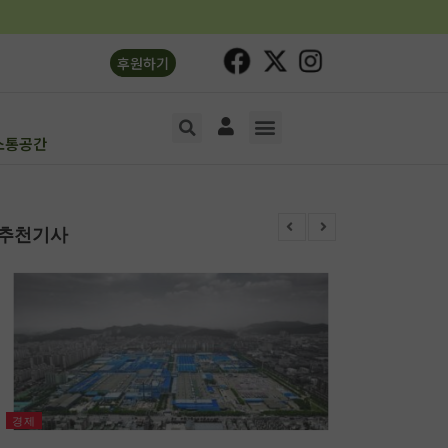
후원하기
소통공간
소리의숲1
소리의숲2
기획연재
문화‧생명
오피니언
소통공간
추천기사
경제