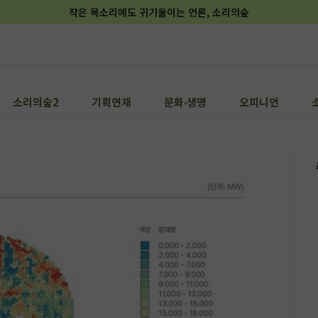
작은 목소리에도 귀기울이는 언론, 소리의숲
소리의숲2
기획연재
문화‧생명
오피니언