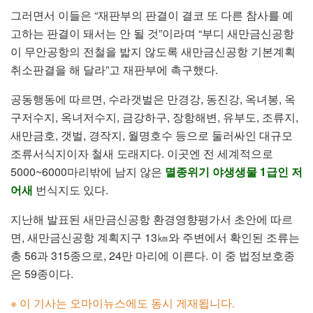
그러면서 이들은 “재판부의 판결이 결코 또 다른 참사를 예
고하는 판결이 돼서는 안 될 것”이라며 “부디 새만금신공항
이 무안공항의 전철을 밟지 않도록 새만금신공항 기본계획
취소판결을 해 달라”고 재판부에 촉구했다.
공동행동에 따르면, 수라갯벌은 만경강, 동진강, 옥녀봉, 옥
구저수지, 옥녀저수지, 금강하구, 장항해변, 유부도, 조류지,
새만금호, 갯벌, 경작지, 월명호수 등으로 둘러싸인 대규모
조류서식지이자 철새 도래지다. 이곳엔 전 세계적으로
5000~6000마리밖에 남지 않은
멸종위기 야생생물 1급인 저
어새
번식지도 있다.
지난해 발표된 새만금신공항 환경영향평가서 초안에 따르
면, 새만금신공항 계획지구 13㎞와 주변에서 확인된 조류는
총 56과 315종으로, 24만 마리에 이른다. 이 중 법정보호종
은 59종이다.
※ 이 기사는 오마이뉴스에도 동시 게재됩니다.