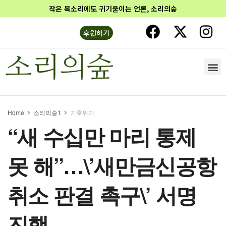
작은 목소리에도 귀기울이는 언론, 소리의숲
후원하기
Home
소리의숲1
기후위기
“새 수십만 마리 통제
못 해”…\’새만금신공항
취소 판결 촉구\’ 서명
진행