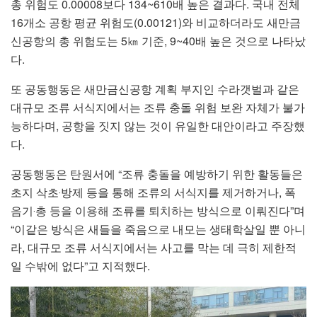
총 위험도 0.00008보다 134~610배 높은 결과다. 국내 전체
16개소 공항 평균 위험도(0.00121)와 비교하더라도 새만금
신공항의 총 위험도는 5㎞ 기준, 9~40배 높은 것으로 나타났
다.
또 공동행동은 새만금신공항 계획 부지인 수라갯벌과 같은
대규모 조류 서식지에서는 조류 충돌 위험 보완 자체가 불가
능하다며, 공항을 짓지 않는 것이 유일한 대안이라고 주장했
다.
공동행동은 탄원서에 “조류 충돌을 예방하기 위한 활동들은
초지 삭초‧방제 등을 통해 조류의 서식지를 제거하거나, 폭
음기‧총 등을 이용해 조류를 퇴치하는 방식으로 이뤄진다”며
“이같은 방식은 새들을 죽음으로 내모는 생태학살일 뿐 아니
라, 대규모 조류 서식지에서는 사고를 막는 데 극히 제한적
일 수밖에 없다”고 지적했다.