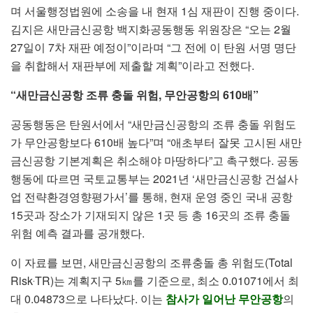
며 서울행정법원에 소송을 내 현재 1심 재판이 진행 중이다.
김지은 새만금신공항 백지화공동행동 위원장은 “오는 2월
27일이 7차 재판 예정이”이라며 “그 전에 이 탄원 서명 명단
을 취합해서 재판부에 제출할 계획”이라고 전했다.
“새만금신공항 조류 충돌 위험, 무안공항의 610배”
공동행동은 탄원서에서 “새만금신공항의 조류 충돌 위험도
가 무안공항보다 610배 높다”며 “애초부터 잘못 고시된 새만
금신공항 기본계획은 취소해야 마땅하다”고 촉구했다. 공동
행동에 따르면 국토교통부는 2021년 ‘새만금신공항 건설사
업 전략환경영향평가서’를 통해, 현재 운영 중인 국내 공항
15곳과 장소가 기재되지 않은 1곳 등 총 16곳의 조류 충돌
위험 예측 결과를 공개했다.
이 자료를 보면, 새만금신공항의 조류충돌 총 위험도(Total
Risk‧TR)는 계획지구 5㎞를 기준으로, 최소 0.01071에서 최
대 0.04873으로 나타났다. 이는
참사가 일어난 무안공항
의