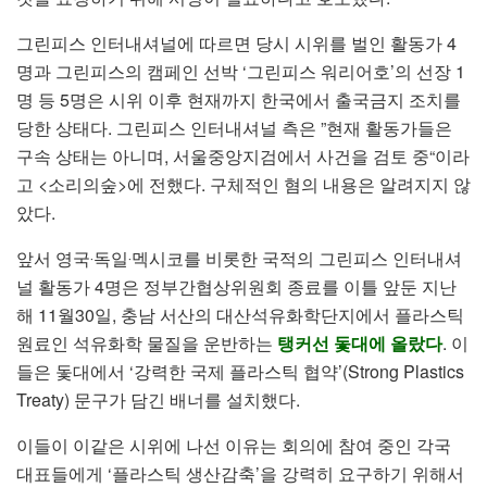
그린피스 인터내셔널에 따르면 당시 시위를 벌인 활동가 4
명과 그린피스의 캠페인 선박 ‘그린피스 워리어호’의 선장 1
명 등 5명은 시위 이후 현재까지 한국에서 출국금지 조치를
당한 상태다. 그린피스 인터내셔널 측은 ”현재 활동가들은
구속 상태는 아니며, 서울중앙지검에서 사건을 검토 중“이라
고 <소리의숲>에 전했다. 구체적인 혐의 내용은 알려지지 않
았다.
앞서 영국‧독일‧멕시코를 비롯한 국적의 그린피스 인터내셔
널 활동가 4명은 정부간협상위원회 종료를 이틀 앞둔 지난
해 11월30일, 충남 서산의 대산석유화학단지에서 플라스틱
원료인 석유화학 물질을 운반하는
탱커선 돛대에 올랐다
. 이
들은 돛대에서 ‘강력한 국제 플라스틱 협약’(Strong Plastics
Treaty) 문구가 담긴 배너를 설치했다.
이들이 이같은 시위에 나선 이유는 회의에 참여 중인 각국
대표들에게 ‘플라스틱 생산감축’을 강력히 요구하기 위해서