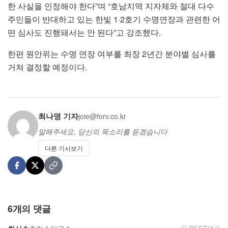
한 사실을 인정해야 한다”며 “호남지역 지자체와 절대 다수
주민들이 반대하고 있는 한빛 1·2호기 수명연장과 관련한 어
떤 심사도 진행돼서는 안 된다”고 강조했다.
한편 원안위는 수명 연장 여부를 최장 2년간 분야별 심사를
거쳐 결정할 예정이다.
최나영 기자
joie@forv.co.kr
말해주세요, 당신의 목소리를 듣겠습니다
다른 기사보기
6
개의 댓글