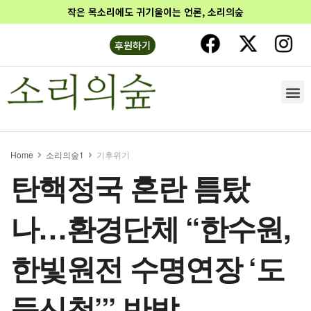
작은 목소리에도 귀기울이는 언론, 소리의숲
후원하기
Home
소리의숲1
기후위기
탄핵정국 혼란 틈탔
나…환경단체 “한수원,
한빛원전 수명연장 ‘도
둑신청’” 반발