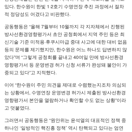
있다. 한수원이 한빛 1·2호기 수명연장 추진 과정에서 절차
적 정당성도 어겼다고 비판했다.
공동행동은 “올해 7월부터 10월까지 각 지자체에서 진행된
방사선환경영향평가서 초안 공청회에서 지역 주민 등은 최
신기술 기준 미적용·후쿠시마급 중대 사고에 대한 대비 없음
등의 문제를 제기했지만, 한수원은 어느 하나도 답변하지 않
았다”며 “그렇게 공청회를 끝내고 40여일 만에 방사선환경
영향평가서 등 운영변경 허가 신청 서류가 완성돼 불안이 가
중되고 있다”고 지적했다.
이어 “한수원이 주민 의견을 제대로 수렴했는지조차 의심되
는 상황에서, 수명연장 운영변경 허가시 제출된 방사선환경
영향평가서 본안을 열람하거나 확인할 수도 없는 상황”이라
고 덧붙였다.
그러면서 공동행동은 “원안위는 윤석열의 대표적인 정책 중
하나인 ‘일방적인 핵진흥 정책’ 역시 탄핵되고 있다는 엄연