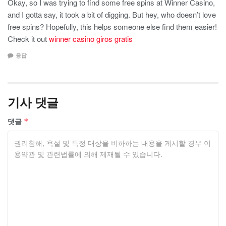
Okay, so I was trying to find some free spins at Winner Casino,
and I gotta say, it took a bit of digging. But hey, who doesn’t love
free spins? Hopefully, this helps someone else find them easier!
Check it out
winner casino giros gratis
응답
기사 댓글
댓글
*