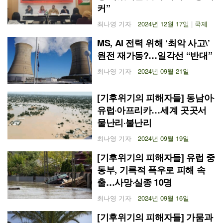
커”
최나영 기자
2024년 12월 17일
|
국제
MS, AI 전력 위해 ‘최악 사고\’
원전 재가동?…일각선 “반대”
최나영 기자
2024년 09월 21일
[기후위기의 피해자들] 동남아‧
유럽‧아프리카…세계 곳곳서
물난리‧불난리
최나영 기자
2024년 09월 19일
[기후위기의 피해자들] 유럽 중
동부, 기록적 폭우로 피해 속
출…사망‧실종 10명
최나영 기자
2024년 09월 16일
[기후위기의 피해자들] 가뭄과