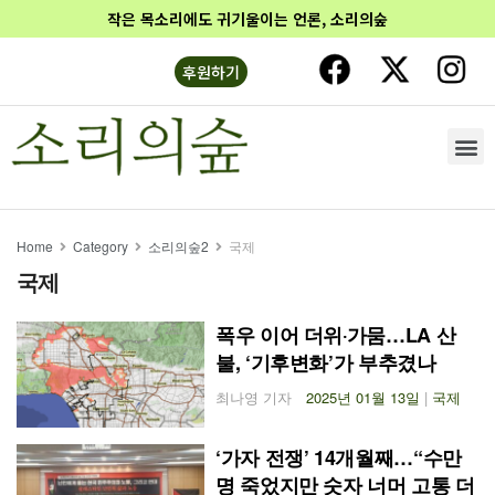
작은 목소리에도 귀기울이는 언론, 소리의숲
후원하기
Home
Category
소리의숲2
국제
국제
폭우 이어 더위‧가뭄…LA 산
불, ‘기후변화’가 부추겼나
최나영 기자
2025년 01월 13일
|
국제
‘가자 전쟁’ 14개월째…“수만
명 죽었지만 숫자 너머 고통 더