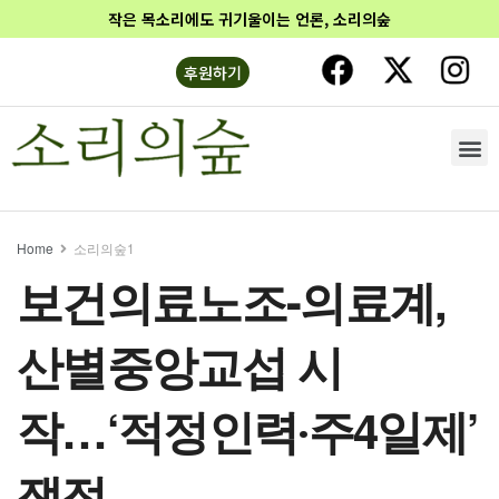
작은 목소리에도 귀기울이는 언론, 소리의숲
후원하기
Home
소리의숲1
보건의료노조-의료계,
산별중앙교섭 시
작…‘적정인력‧주4일제’
쟁점