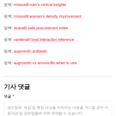
핑백:
minoxidil men’s clinical insights
핑백:
minoxidil women’s density improvement
핑백:
avanafil safe procurement notes
핑백:
vardenafil food interaction reference
핑백:
augmentin antibiotic
핑백:
augmentin vs amoxicillin when to use
기사 댓글
댓글
*