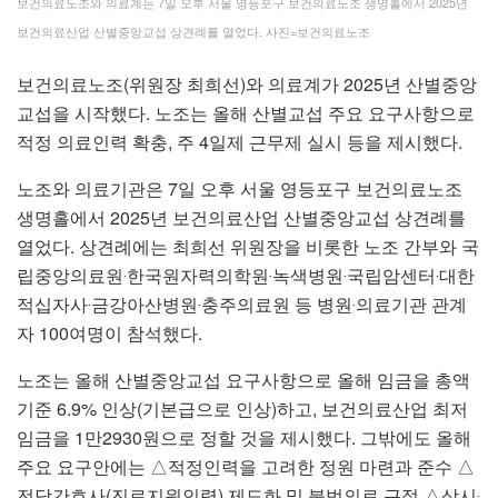
보건의료노조와 의료계는 7일 오후 서울 영등포구 보건의료노조 생명홀에서 2025년
보건의료산업 산별중앙교섭 상견례를 열었다. 사진=보건의료노조
보건의료노조(위원장 최희선)와 의료계가 2025년 산별중앙
교섭을 시작했다. 노조는 올해 산별교섭 주요 요구사항으로
적정 의료인력 확충, 주 4일제 근무제 실시 등을 제시했다.
노조와 의료기관은 7일 오후 서울 영등포구 보건의료노조
생명홀에서 2025년 보건의료산업 산별중앙교섭 상견례를
열었다. 상견례에는 최희선 위원장을 비롯한 노조 간부와 국
립중앙의료원‧한국원자력의학원‧녹색병원‧국립암센터‧대한
적십자사‧금강아산병원‧충주의료원 등 병원‧의료기관 관계
자 100여명이 참석했다.
노조는 올해 산별중앙교섭 요구사항으로 올해 임금을 총액
기준 6.9% 인상(기본급으로 인상)하고, 보건의료산업 최저
임금을 1만2930원으로 정할 것을 제시했다. 그밖에도 올해
주요 요구안에는 △적정인력을 고려한 정원 마련과 준수 △
전담간호사(진료지원인력) 제도화 및 불법의료 근절 △상시‧