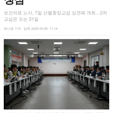
보건의료 노사, 7일 산별중앙교섭 상견례 개최…2차
교섭은 오는 21일
최나영 기자
2025.05.08. 11:14