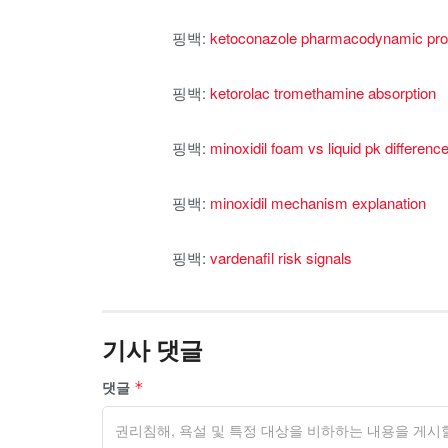
핑백:
ketoconazole pharmacodynamic prof
핑백:
ketorolac tromethamine absorption
핑백:
minoxidil foam vs liquid pk differenc
핑백:
minoxidil mechanism explanation
핑백:
vardenafil risk signals
기사 댓글
댓글
*