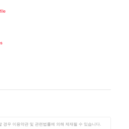
ile
es