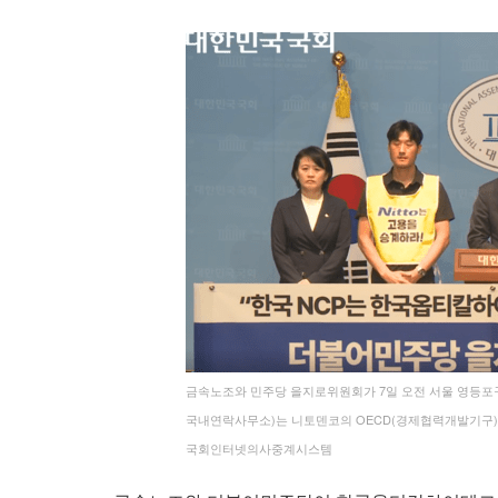
금속노조와 민주당 을지로위원회가 7일 오전 서울 영등포
국내연락사무소)는 니토덴코의 OECD(경제협력개발기구)
국회인터넷의사중계시스템