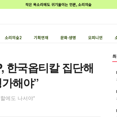
작은 목소리에도 귀기울이는 언론, 소리의숲
소리의숲2
기획연재
문화‧생명
오피니언
최
P, 한국옵티칼 집단해
평가해야”
역할에도 나서야"