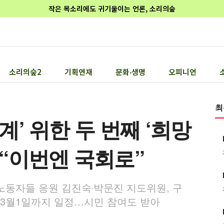
작은 목소리에도 귀기울이는 언론, 소리의숲
소리의숲2
기획연재
문화‧생명
오피니언
최
’ 위한 두 번째 ‘희망
“이번엔 국회로”
노동자들 응원 김진숙‧박문진 지도위원, 구
 3월1일까지 일정…시민 참여도 받아