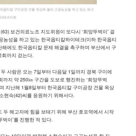
국옵티칼 구미공장 건물 옥상에 올라 고공농성을 하고 있는 해고
칼하이테크지회
(63) 보건의료노조 지도위원이 또다시 ‘희망뚜벅이’ 걸
고공농성을 하고 있는 한국옵티칼하이테크(이하 한국옵티
지난해에도 한국옵티칼 문제 해결을 촉구하며 부산에서 구
국회까지 걷는다.
두 사람은 오는 7일부터 다음달 1일까지 경북 구미에
까지 약 250㎞ 구간을 도보로 행진하는 ‘희망뚜벅
며 지난해 1월8일부터 한국옵티칼 구미공장 건물 옥상
‧소현숙(42)씨를 응원하기 위해서다.
도 두 해고자에 힘을 보태기 위해 부산 호포역에서 시작
벅이’를 진행한 적 있다.
“오는 10일이면 박정혜‧소현숙씨가 고공농성을 한 지