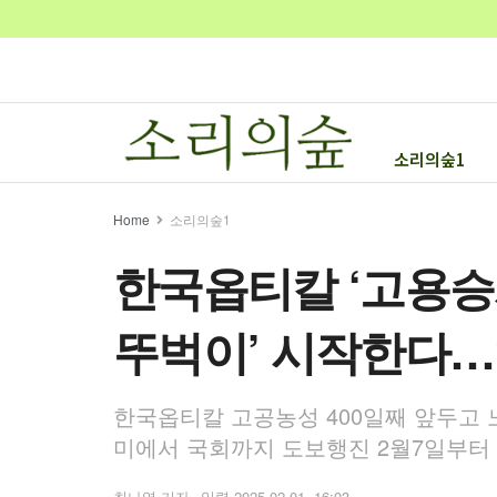
소리의숲1
Home
소리의숲1
한국옵티칼 ‘고용승계
뚜벅이’ 시작한다…
한국옵티칼 고공농성 400일째 앞두고 
미에서 국회까지 도보행진 2월7일부터
최나영 기자
2025.02.01. 16:03