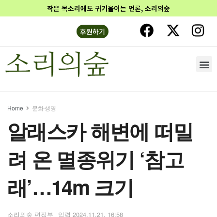
작은 목소리에도 귀기울이는 언론, 소리의숲
후원하기
Home
문화‧생명
알래스카 해변에 떠밀
려 온 멸종위기 ‘참고
래’…14m 크기
소리의숲 편집부
2024.11.21. 16:58