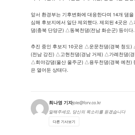
앞서 환경부는 기후변화에 대응한다며 14개 댐을 
심해 후보지에서 일단 제외했다. 제외된 4곳은 △
댐(충북 단양군) △동복천댐(전남 화순군) 등이다.
추진 중인 후보지 10곳은 △운문천댐(경북 청도)
(전남 강진) △고현천댐(경남 거제) △가례천댐(경
△회야강댐(울산 울주군) △용두천댐(경북 예천) 
은 열어둔 상태다.
최나영 기자
joie@forv.co.kr
말해주세요, 당신의 목소리를 듣겠습니다
다른 기사보기