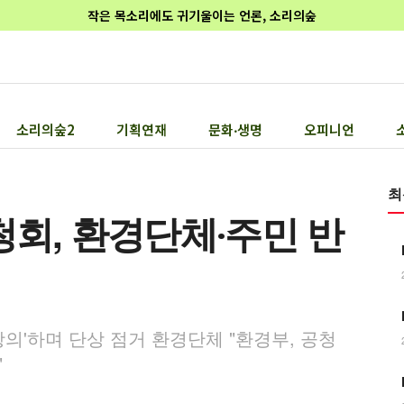
작은 목소리에도 귀기울이는 언론, 소리의숲
소리의숲2
기획연재
문화‧생명
오피니언
최
청회, 환경단체‧주민 반
의'하며 단상 점거 환경단체 "환경부, 공청
"