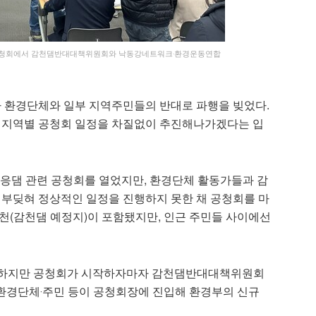
련 공청회에서 감천댐반대대책위원회와 낙동강네트워크‧환경운동연합
가 환경단체와 일부 지역주민들의 반대로 파행을 빚었다.
후 지역별 공청회 일정을 차질없이 추진해나가겠다는 입
대응댐 관련 공청회를 열었지만, 환경단체 활동가들과 감
 부딪혀 정상적인 일정을 진행하지 못한 채 공청회를 마
천(감천댐 예정지)이 포함됐지만, 인근 주민들 사이에선
. 하지만 공청회가 시작하자마자 감천댐반대대책위원회
환경단체‧주민 등이 공청회장에 진입해 환경부의 신규