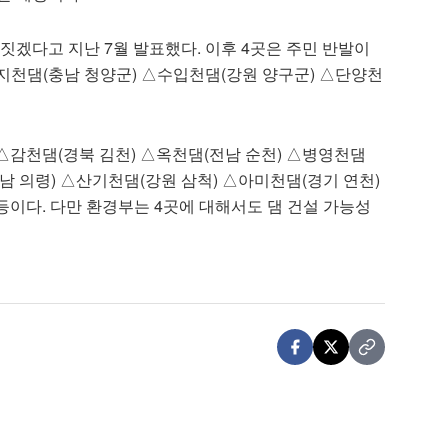
짓겠다고 지난 7월 발표했다. 이후 4곳은 주민 반발이
지천댐(충남 청양군) △수입천댐(강원 양구군) △단양천
 △감천댐(경북 김천) △옥천댐(전남 순천) △병영천댐
남 의령) △산기천댐(강원 삼척) △아미천댐(경기 연천)
등이다. 다만 환경부는 4곳에 대해서도 댐 건설 가능성