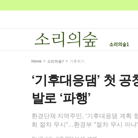
소리의숲1
Home
소리의숲1
기후위기
‘기후대응댐’ 첫 공
발로 ‘파행’
환경단체‧지역주민, '기후대응댐 계획 항
회 절차 무시"...환경부 "절차 무시 아냐
최나영 기자
2024.11.18. 18:06