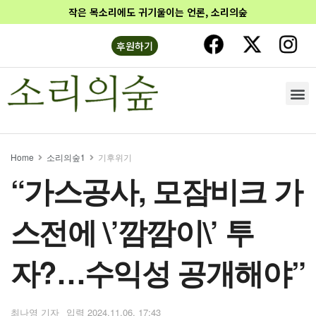
작은 목소리에도 귀기울이는 언론, 소리의숲
후원하기
Home
소리의숲1
기후위기
“가스공사, 모잠비크 가
스전에 \’깜깜이\’ 투
자?…수익성 공개해야”
최나영 기자
2024.11.06. 17:43