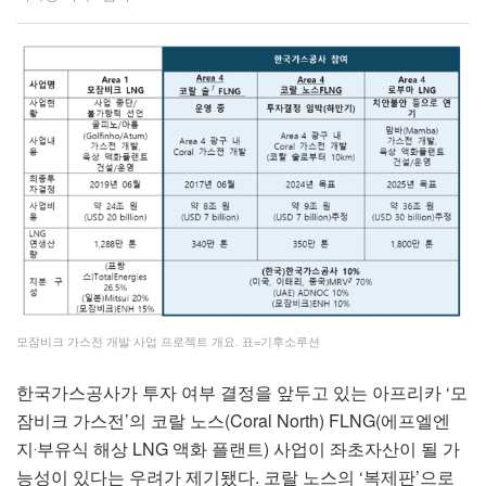
모잠비크 가스전 개발 사업 프로젝트 개요. 표=기후소루션
한국가스공사가 투자 여부 결정을 앞두고 있는 아프리카 ‘모
잠비크 가스전’의 코랄 노스(Coral North) FLNG(에프엘엔
지‧부유식 해상 LNG 액화 플랜트) 사업이 좌초자산이 될 가
능성이 있다는 우려가 제기됐다. 코랄 노스의 ‘복제판’으로