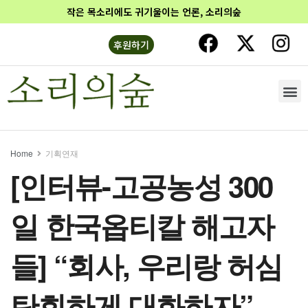
작은 목소리에도 귀기울이는 언론, 소리의숲
후원하기
Home
기획연재
[인터뷰-고공농성 300
일 한국옵티칼 해고자
들] “회사, 우리랑 허심
탄회하게 대화하자”