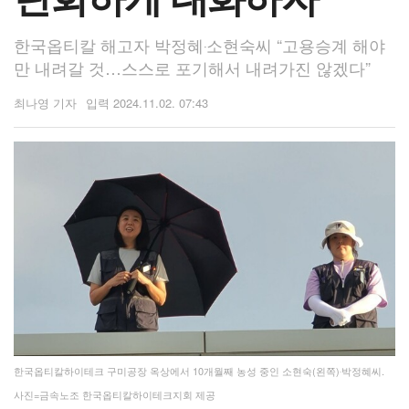
한국옵티칼 해고자 박정혜‧소현숙씨 “고용승계 해야
만 내려갈 것…스스로 포기해서 내려가진 않겠다”
최나영 기자
2024.11.02. 07:43
한국옵티칼하이테크 구미공장 옥상에서 10개월째 농성 중인 소현숙(왼쪽)‧박정혜씨.
사진=금속노조 한국옵티칼하이테크지회 제공