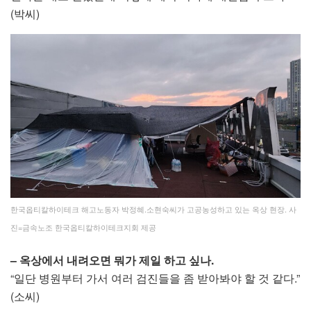
(박씨)
한국옵티칼하이테크 해고노동자 박정혜.소현숙씨가 고공농성하고 있는 옥상 현장. 사
진=금속노조 한국옵티칼하이테크지회 제공
– 옥상에서 내려오면 뭐가 제일 하고 싶나.
“일단 병원부터 가서 여러 검진들을 좀 받아봐야 할 것 같다.”
(소씨)