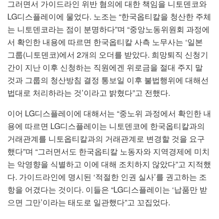
그러면서 가이드라인 위반 혐의에 대한 책임을 니토덴코와
LG디스플레이에 물었다. 노조는 “한국옵티칼을 청산한 주체
는 니토덴코라는 점이 분명하다”며 “중앙노동위원회 과정에
서 확인한 내용에 따르면 한국옵티칼 사측 노무사는 ‘일본
그룹(니토덴코)에서 2개의 오더를 받았다. 희망퇴직 신청기
간이 지난 이후 신청하는 직원에겐 위로금을 절대 주지 말
것과 그룹의 청산방침 결정 통보일 이후 불법행위에 대해선
법대로 처리하라는 것’이라고 밝혔다”고 전했다.
이어 LG디스플레이에 대해서는 “중노위 과정에서 확인한 내
용에 따르면 LG디스플레이는 니토덴코에 한국옵티칼과의
거래관계를 니토옵티칼과의 거래관계로 변경할 것을 요구
했다”며 “그러면서도 한국옵티칼 노동자와 지역경제에 미치
는 악영향을 식별하고 이에 대해 조치하지 않았다”고 지적했
다. 가이드라인에 명시된 ‘적절한 인권 실사’를 권고하는 조
항을 어겼다는 것이다. 이들은 “LG디스플레이는 ‘납품만 받
으면 그만’이라는 태도로 일관했다”고 꼬집었다.