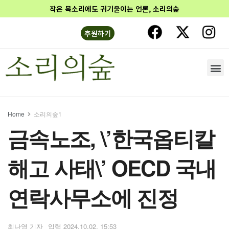
작은 목소리에도 귀기울이는 언론, 소리의숲
후원하기
Home
소리의숲1
금속노조, \’한국옵티칼
해고 사태\’ OECD 국내
연락사무소에 진정
최나영 기자
2024.10.02. 15:53