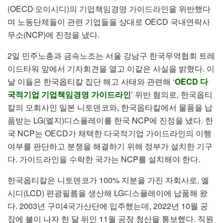
(OECD‧오이시디)의 기업책임경영 가이드라인을 위반했다
며 노동단체들이 관련 기업들을 상대로 OECD 국내연락사
무소(NCP)에 진정을 냈다.
2일 민주노총과 금속노조는 서울 강남구 한국무역협회 트레
이드타워 앞에서 기자회견을 열고 이같은 사실을 밝혔다. 이
날 이들은 한국옵티칼 집단 해고 사태와 관련해 ‘
OECD 다
국적기업 기업책임경영 가이드라인
’ 위반 혐의로, 한국옵티
칼의 모회사인 일본 니토덴코와, 한국옵타칼에서 물품을 납
품받는 LG(엘지)디스플레이를 한국 NCP에 진정을 냈다. 한
국 NCP는 OECD가 채택한 다국적기업 가이드라인의 이행
여부를 판단하고 분쟁을 해결하기 위해 정부가 설치한 기구
다. 가이드라인을 수락한 국가는 NCP를 설치해야 한다.
한국옵티칼은 니토덴코가 100% 지분을 가진 자회사로, 엘
시디(LCD) 편광필름을 생산해 LG디스플레이에 납품해 왔
다. 2003년 구미4국가산단에 입주했는데, 2022년 10월 공
장에 불이 나자 한 달 뒤인 11월 공장 청산을 통보했다. 직원