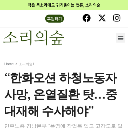
작은 목소리에도 귀기울이는 언론, 소리의숲
후원하기
Home
소리의숲1
“한화오션 하청노동자
사망, 온열질환 탓…중
대재해 수사해야”
민주노총 경남본부 “폭염에 작업복 입고 고강도로 일