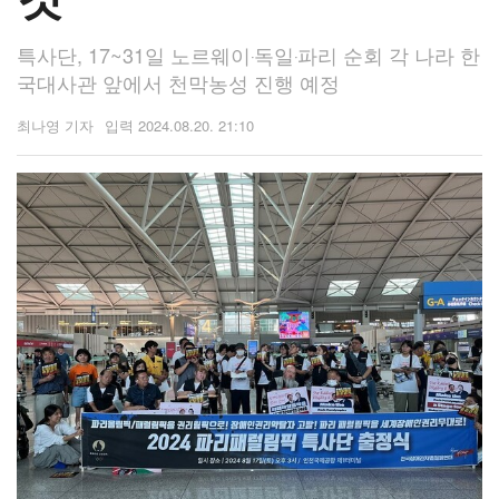
특사단, 17~31일 노르웨이‧독일‧파리 순회 각 나라 한
국대사관 앞에서 천막농성 진행 예정
최나영 기자
2024.08.20. 21:10