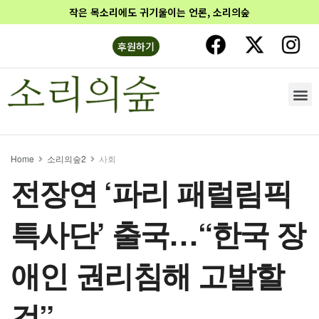
작은 목소리에도 귀기울이는 언론, 소리의숲
후원하기
Home
소리의숲2
사회
전장연 ‘파리 패럴림픽
특사단’ 출국…“한국 장
애인 권리침해 고발할
것”