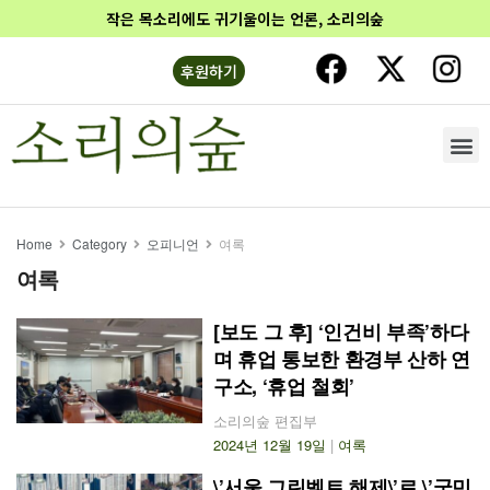
작은 목소리에도 귀기울이는 언론, 소리의숲
후원하기
Home
Category
오피니언
여록
여록
[보도 그 후] ‘인건비 부족’하다
며 휴업 통보한 환경부 산하 연
구소, ‘휴업 철회’
소리의숲 편집부
2024년 12월 19일
|
여록
\’서울 그린벨트 해제\’로 \’국민