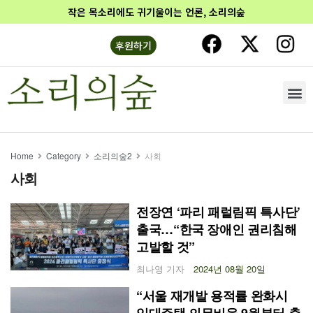
작은 목소리에도 귀기울이는 언론, 소리의숲
후원하기
Home
Category
소리의숲2
사회
사회
전장연 ‘파리 패럴림픽 특사단’
출국…“한국 장애인 권리침해
고발할 것”
최나영 기자
2024년 08월 20일
“서울 재개발 용적률 완화시