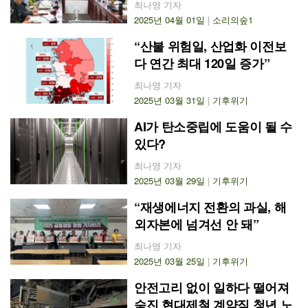
최나영 기자
2025년 04월 01일
|
소리의숲1
“산불 위험일, 산업화 이전보
다 연간 최대 120일 증가”
최나영 기자
2025년 03월 31일
|
기후위기
AI가 탄소중립에 도움이 될 수
있다?
최나영 기자
2025년 03월 29일
|
기후위기
“재생에너지 전환의 과실, 해
외자본에 넘겨선 안 돼”
최나영 기자
2025년 03월 25일
|
기후위기
안전고리 없이 일하다 떨어져
숨진 현대제철 계약직 청년 노