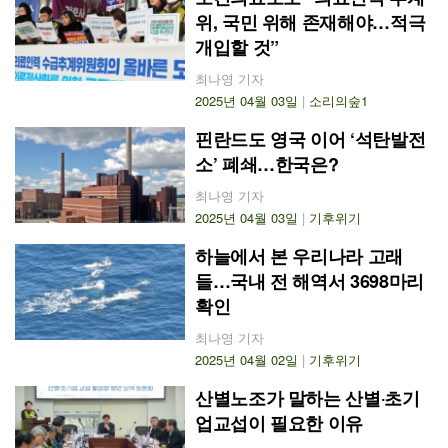
위, 국민 위해 존재해야…적극
개입할 것”
최나영 기자
2025년 04월 03일
|
소리의숲1
핀란드도 영국 이어 ‘석탄발전
소’ 폐쇄…한국은?
최나영 기자
2025년 04월 03일
|
기후위기
하늘에서 본 우리나라 고래
들…국내 전 해역서 3698마리
확인
최나영 기자
2025년 04월 02일
|
기후위기
산별노조가 말하는 산별‧초기
업교섭이 필요한 이유