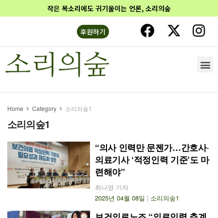
작은 목소리에도 귀기울이는 언론, 소리의숲
후원하기
Home
Category
소리의숲1
소리의숲1
“의사 인력만 문젠가…간호사‧
의료기사 ‘적정인력 기준’도 마
련해야”
최나영 기자
2025년 04월 08일
|
소리의숲1
보건의료노조 “의료인력 추계