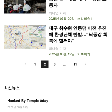
동자
최나영 기자
2025년 03월 20일
|
소리의숲1
대구 취수원 안동댐 이전 추진
에 환경단체 반발…“낙동강 회
복에 힘써야”
최나영 기자
2025년 03월 19일
|
기후위기
1
2
3
…
11
최신뉴스
Hacked By Tempix 0day
2026년 08월 05일