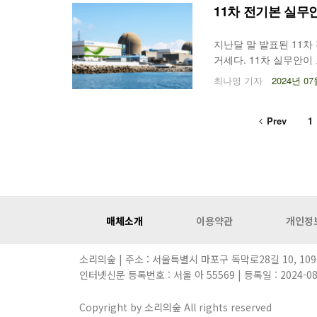
11차 전기본 실무
지난달 말 발표된 11
거세다. 11차 실무안이
측면에서 논란이 있는 
최나영 기자
2024년 07
기후위기비상행동을 비롯
Prev
1
매체소개
이용약관
개인정
소리의숲 | 주소 : 서울특별시 마포구 독막로28길 10, 109동, b
인터넷신문 등록번호 : 서울 아 55569 | 등록일 : 2024-
Copyright by 소리의숲 All rights reserved