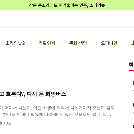
작은 목소리에도 귀기울이는 언론, 소리의숲
소리의숲2
기획연재
문화‧생명
오피니언
최
고 흐른다\’, 다시 온 희망버스
기가 어디서 나는지, 어떤 희생에 의해서 나에게까지 오는지 알지
 하나로 언제나 필요에 따라 쓸 수 있는 것으로만 압니다. 정
이면을 지워 나와 밀양이 연결돼 있음을 감각 할 수 없게 만들었
월 18일
밀양 영남루 맞은 편에서 이 같은 내용의 김은정 기후위기비상...