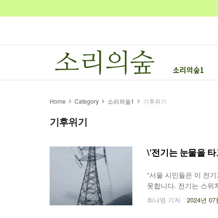
소리의숲1
Home
Category
소리의숲1
기후위기
기후위기
\’전기는 눈물을 타
“서울 시민들은 이 전
못합니다. 전기는 스위치
책적 차별과 불평등이 
최나영 기자
2024년 07
기 때문입니다.” 경남 