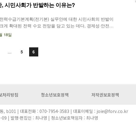
안, 시민사회가 반발하는 이유는?
차 전력수급기본계획(전기본) 실무안에 대한 시민사회의 반발이
 크게 확대된 전력 수요 전망을 담고 있는 데다, 경제성·안전성
신규 대형 원전 건설 등의 내용을 포함하고 있다는 이유에서다.
월 18일
한 시민·환경단체들은 ...
…
5
6
보처리방침
청소년보호정책
저작권보호정책
101 | 대표전화 : 070-7954-3583 | 대표이메일 : joie@forv.co.kr
08-09 | 발행·편집인 : 최나영 | 청소년보호책임자 : 최나영